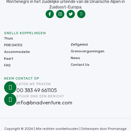
Montenegro in het zuidelijke uiteinde van de Dinarische Alpen in
Zuidoost-Europa.
SNELLE KOPPELINGEN
Thuis
Zelfgeleid
POB DATES
Grensvergunningen
Accommodatie
News
Kaart
Contact Us
FAQ
NEEM CONTACT OP
LATEN WE PRATEN
00 383 49 661105
STUUR ONS EEN BERICHT
info@bnadventure.com
Copyright © 2026 | Alle rechten voorbehouden | Ontworpen door
Promanage