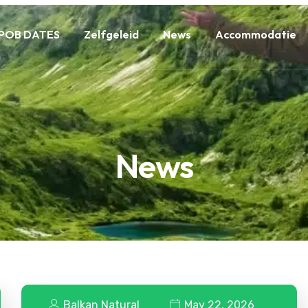
POB DATES
Zelfgeleid
News
Accommodatie
News
Balkan Natural
May 22, 2026