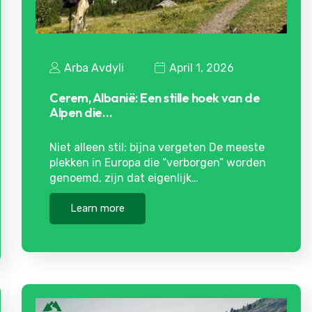
Arba Avdyli
April 1, 2026
Cerem, Albanië: Een stille hoek van de
Alpen die…
Niet alleen stil: bijna vergeten De meeste
plekken in Europa die “verborgen” worden
genoemd, zijn dat eigenlijk…
Learn more