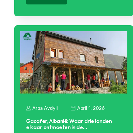
Arba Avdyli
April 1, 2026
Gacafer, Albanië: Waar drie landen
elkaar ontmoeten in de…