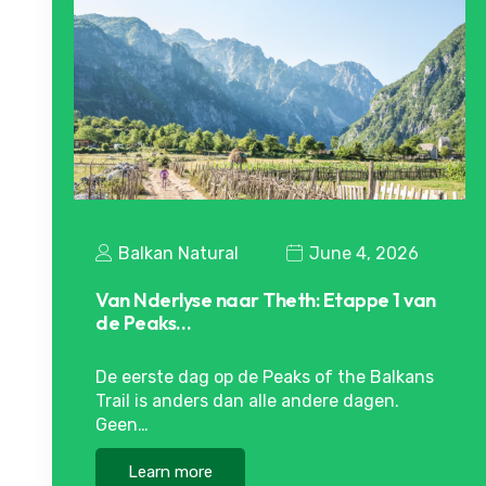
Balkan Natural
June 4, 2026
Van Nderlyse naar Theth: Etappe 1 van
de Peaks…
De eerste dag op de Peaks of the Balkans
Trail is anders dan alle andere dagen.
Geen…
Learn more